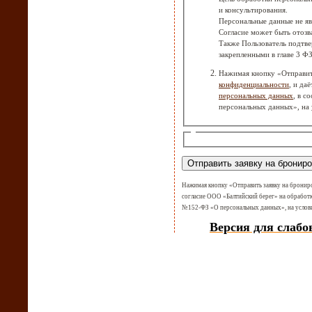
и консультирования.
Персональные данные не я
Согласие может быть отозв
Также Пользователь подтве
закрепленными в главе 3 Ф
Нажимая кнопку «Отправить
конфиденциальности
, и да
персональных данных
, в с
персональных данных», на 
Нажимая кнопку «Отправить заявку на брониро
согласие ООО «Балтийский берег» на обработк
№152-ФЗ «О персональных данных», на услови
Версия для слаб