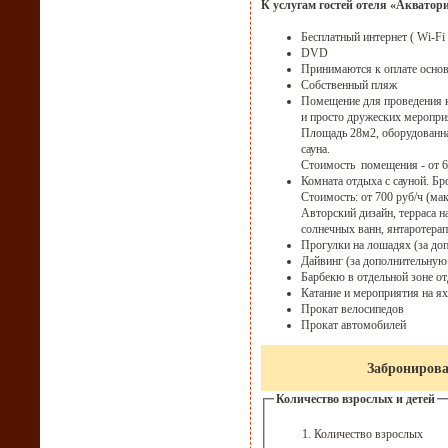
К услугам гостей отеля «Акватор
Бесплатный интернет ( Wi-Fi
DVD
Принимаются к оплате основ
Собственный пляж
Помещение для проведения к
и просто дружеских меропри
Площадь 28м2, оборудованная
сауна.
Стоимость помещения - от 60
Комната отдыха с сауной. Б
Стоимость: от 700 руб/ч (мак
Авторский дизайн, терраса 
солнечных ванн, янтаротерап
Прогулки на лошадях (за до
Дайвинг (за дополнительную
Барбекю в отдельной зоне от
Катание и мероприятия на ях
Прокат велосипедов
Прокат автомобилей
Забронирова
Количество взрослых и детей
Количество взро