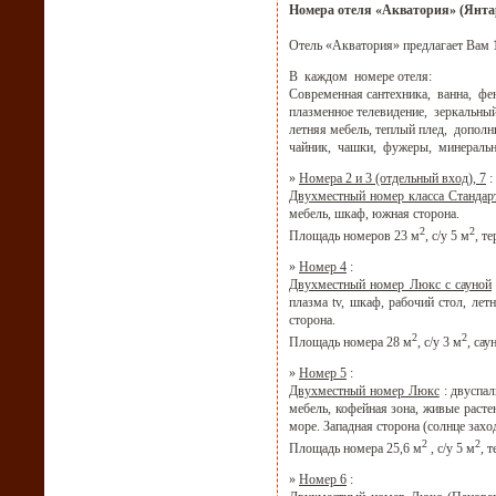
Номера отеля «Акватория» (Янта
Отель «Акватория» предлагает Вам 
В каждом номере отеля:
Современная сантехника, ванна, фен
плазменное телевидение, зеркальный
летняя мебель, теплый плед, дополн
чайник, чашки, фужеры, минеральн
»
Номера 2 и 3 (отдельный вход), 7
:
Двухместный номер класса Стандар
мебель, шкаф, южная сторона.
2
2
Площадь номеров 23 м
, с/у 5 м
, т
»
Номер 4
:
Двухместный номер Люкс с сауной
плазма tv, шкаф, рабочий стол, лет
сторона.
2
2
Площадь номера 28 м
, с/у 3 м
, са
»
Номер 5
:
Двухместный номер Люкс
: двуспал
мебель, кофейная зона, живые расте
море. Западная сторона (солнце зах
2
2
Площадь номера 25,6 м
, с/у 5 м
, 
»
Номер 6
: