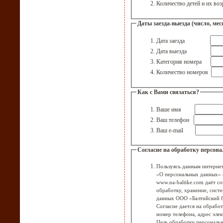
Количество детей и их в
Даты заезда-выезда (число, мес
Дата заезда
Дата выезда
Категория номера
Количество номеров
Как с Вами связаться?
Ваше имя
Ваш телефон
Ваш e-mail
Согласие на обработку персон
Пользуясь данным интернет
«О персональных данных» с
www.na-baltike.com даёт согласие на автоматизированную, а также без использования средств автоматизации
обработку, хранение, сист
данных ООО «Балтийский 
Согласие дается на обрабо
номер телефона, адрес эле
Цель обработки персональн