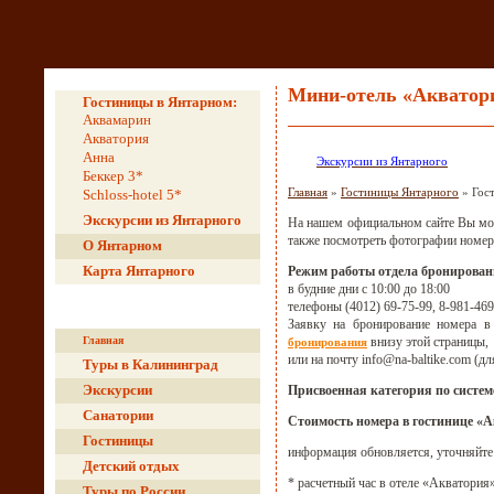
Мини-отель «Акватор
Гостиницы в Янтарном:
Аквамарин
Акватория
Анна
Экскурсии из Янтарного
Беккер 3*
Главная
»
Гостиницы Янтарного
» Гос
Schloss-hotel 5*
Экскурсии из Янтарного
На нашем официальном сайте Вы мож
также посмотреть фотографии номер
О Янтарном
Карта Янтарного
Режим работы отдела бронирован
в будние дни с 10:00 до 18:00
телефоны (4012) 69-75-99, 8-981-469
Заявку на бронирование номера в
внизу этой страницы,
Главная
бронирования
или на почту info@na-baltike.com (дл
Туры в Калининград
Экскурсии
Присвоенная категория по систем
Санатории
Стоимость номера в гостинице «
Гостиницы
информация обновляется, уточняйте
Детский отдых
* расчетный час в отеле «Акватория»
Туры по России