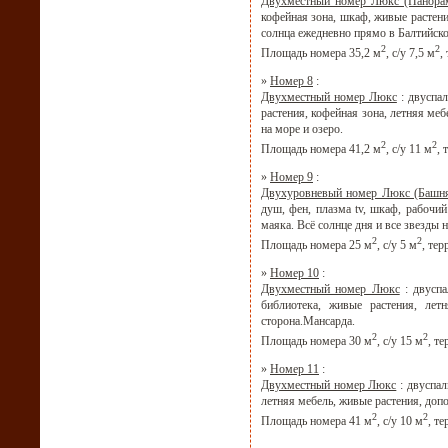
Двухместный номер Люкс (Панора
кофейная зона, шкаф, живые растени
солнца ежедневно прямо в Балтийск
2
2
Площадь номера 35,2 м
, с/у 7,5 м
,
»
Номер 8
:
Двухместный номер Люкс
: двуспал
растения, кофейная зона, летняя ме
на море и озеро.
2
2
Площадь номера 41,2 м
, с/у 11 м
, 
»
Номер 9
:
Двухуровневый номер Люкс (Башн
душ, фен, плазма tv, шкаф, рабочий
маяка. Всё солнце дня и все звезды 
2
2
Площадь номера 25 м
, с/у 5 м
, тер
»
Номер 10
:
Двухместный номер Люкс
: двуспа
библиотека, живые растения, лет
сторона.Мансарда.
2
2
Площадь номера 30 м
, с/у 15 м
, те
»
Номер 11
:
Двухместный номер Люкс
: двуспал
летняя мебель, живые растения, доп
2
2
Площадь номера 41 м
, с/у 10 м
, те