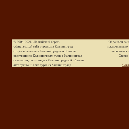
© 2004-2026 «Балтийский берег»
Обращаем ваше
официальный сайт турфирма Калининград
исключительно 
отдых и лечение в Калининградской области
не является
экскурсии по Калининграду, туры в Калининград
Статьи
санатории, гостиницы в Калининградской области
автобусные и авиа туры из Калининграда
Согл