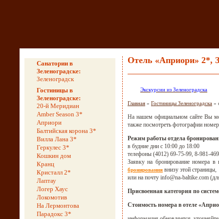
Отель «Априори» 2*, 
Санатории в
Зеленоградске:
Зеленоградск
Гостиницы в
Экскурсии из Зеленоградска
Зеленоградске:
Главная
»
Гостиницы Зеленоградска
» 
20-й Меридиан
Amber Season 3*
На нашем официальном сайте Вы мож
Априори
также посмотреть фотографии номер
Балтийская корона 3*
Режим работы отдела бронирова
Вилла Лана 3*
в будние дни с 10:00 до 18:00
Геркулес 3*
телефоны (4012) 69-75-99, 8-981-469
Кошкин дом
Заявку на бронирование номера в 
Кранц
внизу этой страницы,
бронирования
Кристалл 2*
или на почту info@na-baltike.com (дл
Лаптау
Логер Хаус
Присвоенная категория по систем
Локомотив
Стоимость номера в отеле «Априо
На Лермонтова
Парадокс 3*
информация обновляется, уточняйте