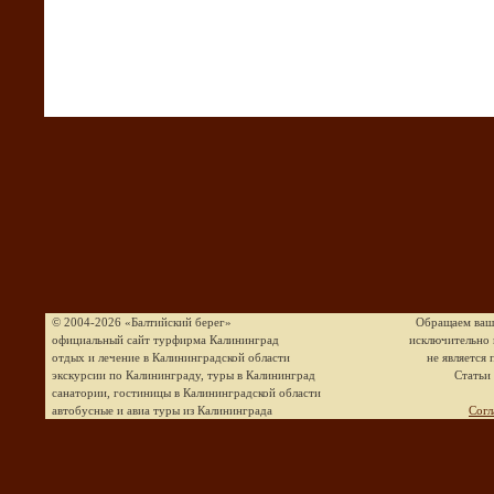
© 2004-2026 «Балтийский берег»
Обращаем ваше
официальный сайт турфирма Калининград
исключительно 
отдых и лечение в Калининградской области
не является
экскурсии по Калининграду, туры в Калининград
Статьи
санатории, гостиницы в Калининградской области
автобусные и авиа туры из Калининграда
Согл