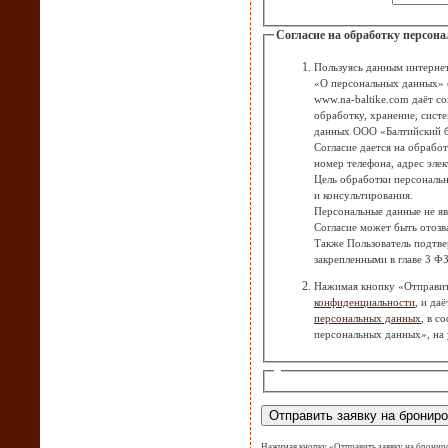
Согласие на обработку персон
Пользуясь данным интернет
«О персональных данных» с
www.na-baltike.com даёт согласие на автоматизированную, а также без использования средств автоматизации
обработку, хранение, сист
данных ООО «Балтийский 
Согласие дается на обрабо
номер телефона, адрес эле
Цель обработки персональн
и консультирования.
Персональные данные не я
Согласие может быть отозв
Также Пользователь подтве
закрепленными в главе 3 Ф
Нажимая кнопку «Отправить
конфиденциальности
, и да
персональных данных
, в с
персональных данных», на 
Нажимая кнопку «Отправить заявку на брониро