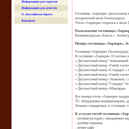
Информация для туристов
Информация для агентств
Гостиница «Априори» расположена в
О «Балтийском береге»
исторической части Зеленоградска.
Контакты
Отель «Априори» открылся в июле 2
Расположение гостиницы «Априор
Калининградская область, г. Зеленогр
Номера гостиницы «Априори», Зе
Гостиница «Априори» (Зеленоградск)
В гостинице «Априори» 16 уютных 
» Двухместный номер “повышенной 
» Двухместный номер «Family room»
» Двухместный номер «Стандарт» с 
» Двухместный номер «Family room» 
» Двухместный номер с балконом, с
» Двухместный номер “Стандарт” без
» Двухместный номер «Мансарда»
Все номера отеля «Априори» выдерж
ТV, оборудованы кондиционерами, д
Помимо стандартных, в гостинице «
К услугам гостей гостиницы «Апр
- уютный ресторан с панорамным ви
- удобная парковка
- летнее кафе